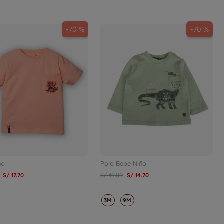
-
70 %
-
70 %
ño
Polo Bebe Niño
S/
17
.
70
S/
49
.
00
S/
14
.
70
3M
9M