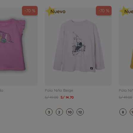
-
70 %
-
70 %
do
Polo Niño Beige
Polo Ni
S/
49
.
00
S/
14
.
70
S/
49
.
00
3
2
10
12
8