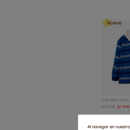
Polo Bebé Niño 
S/
59
.
00
S/
17
.
70
9M
12M
Al navegar en nuestro 