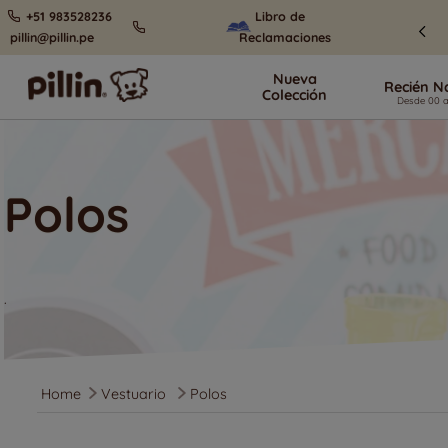
+51 983528236
Libro de
pillin@pillin.pe
Reclamaciones
Nueva
Recién N
Colección
Polos
.
Vestuario
Polos