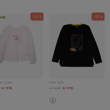
-
70 %
-
70 %
ña Crudo
Polo Niño
S/
17
.
70
S/
59
.
00
S/
17
.
70
2