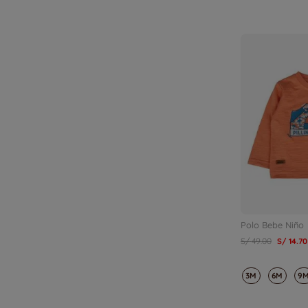
Polo Bebe Niño
S/
49
.
00
S/
14
.
70
3M
6M
9