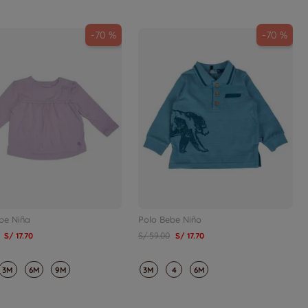
-
70 %
-
70 %
be Niña
Polo Bebe Niño
S/
17
.
70
S/
59
.
00
S/
17
.
70
3M
6M
9M
3M
4
6M