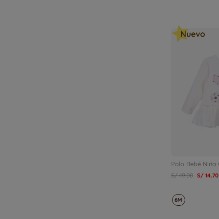
Polo Bebé Niña
S/
49
.
00
S/
14
.
70
6M