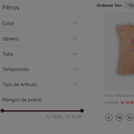
Ordenar Por
Re
Filtros
Color
Rojo
Género
Naranja
Amarillo
Niño
Azul
Talla
Niña
Verde
Unisex
6
Morado
Temporada
8
Rosado
12M
Negro
Otoño-Invierno
18M
Tipo de Artículo
Blanco
Primavera-Verano
2
Celeste
Toda Temporada
Buzo
3M
Polo Niña Dam
Rangos de precio
Cafarena
6M
S/
59
.
00
S/
17
.
70
Camiseta
9M
Conjunto
3
S/ 14.00
–
S/ 55.00
2
10
12
Jeans
4
Poleras
Polo