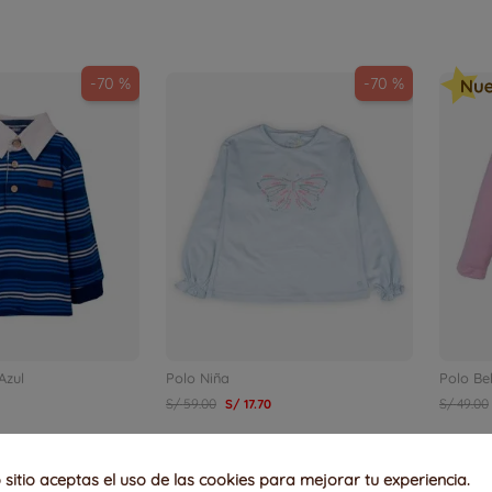
-
70 %
-
70 %
Azul
Polo Niña
Polo Be
S/
59
.
00
S/
17
.
70
S/
49
.
00
6M
3M
2
2
9M
sitio aceptas el uso de las cookies para mejorar tu experiencia.