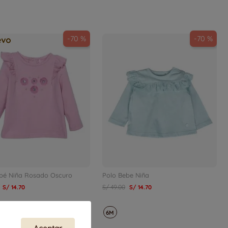
-
70 %
-
70 %
bé Niña Rosado Oscuro
Polo Bebe Niña
S/
14
.
70
S/
49
.
00
S/
14
.
70
6M
6M