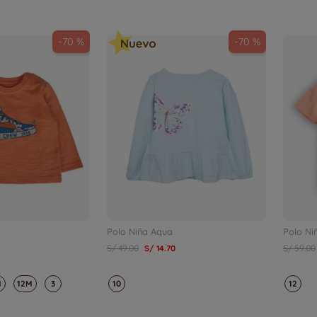
-
70 %
-
70 %
Polo Niña Aqua
Polo Ni
S/
49
.
00
S/
14
.
70
S/
59
.
00
M
12M
3
10
12