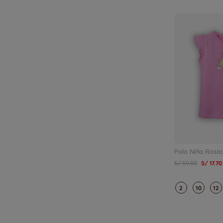
Polo Niña Rosa
S/
59
.
00
S/
17
.
70
2
10
12