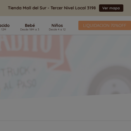
Tienda Mall del Sur - Tercer Nivel Local 3198
Ver mapa
acido
Bebé
Niños
LIQUIDACION 70%OFF
Términos Más Buscados
1
.
Polos
2
.
Zapatillas
3
.
Botas Agua
4
.
Pasos
5
.
Sandalias
6
.
Vestidos
7
.
Pijamas
8
.
Primeros Pasos
9
.
Zapatillas Niña
10
.
Pantalon