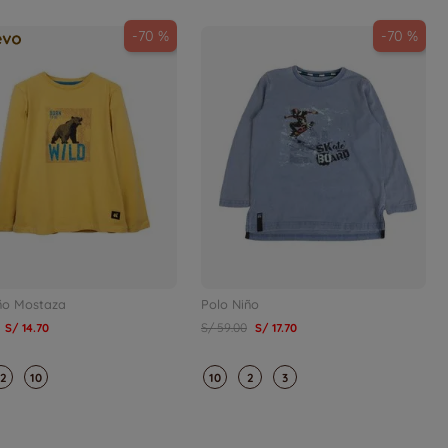
-
70 %
-
70 %
ño Mostaza
Polo Niño
S/
14
.
70
S/
59
.
00
S/
17
.
70
12
10
10
2
3