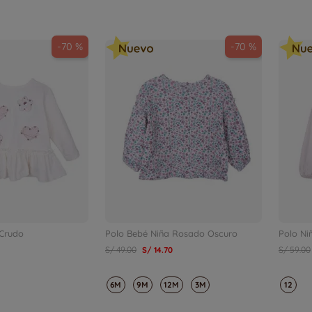
-
70 %
-
70 %
 Crudo
Polo Bebé Niña Rosado Oscuro
Polo Ni
S/
49
.
00
S/
14
.
70
S/
59
.
00
6M
9M
12M
3M
12