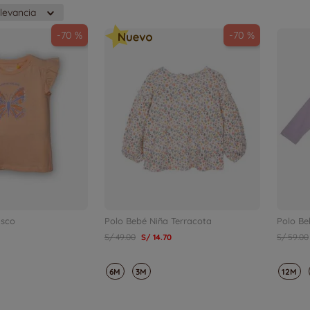
levancia
-
70 %
-
70 %
asco
Polo Bebé Niña Terracota
Polo Be
S/
49
.
00
S/
14
.
70
S/
59
.
00
6M
3M
12M