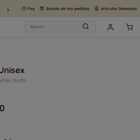
Faq
Estado de mis pedidos
Artículos Deseados
Buscar
Unisex
AB134-25AZM
0