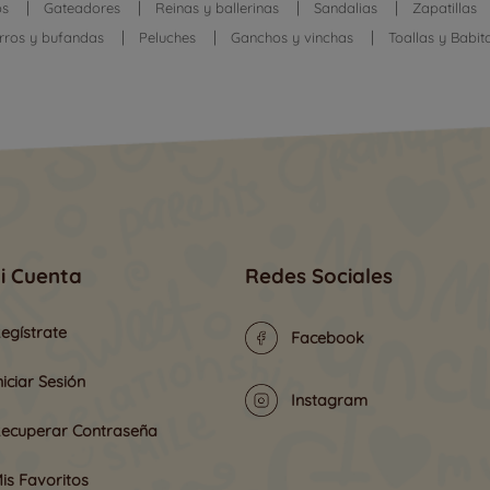
os
Gateadores
Reinas y ballerinas
Sandalias
Zapatillas
rros y bufandas
Peluches
Ganchos y vinchas
Toallas y Babit
i Cuenta
Redes Sociales
egístrate
Facebook
niciar Sesión
Instagram
ecuperar Contraseña
is Favoritos