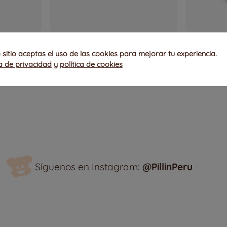
Medias Recién Nacido Niña Surtido
Calcetines Be
S/
39
.
00
S/
27
.
30
S/
39
.
00
S/
19
sitio aceptas el uso de las cookies para mejorar tu experiencia.
ca de privacidad
y
política de cookies
4-27
6-12M
15-17
21-2
Síguenos en Instagram:
@PillinPeru