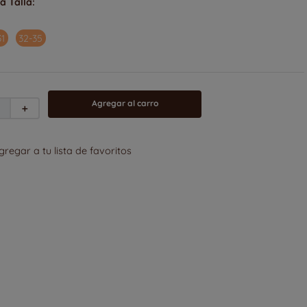
31
32-35
＋