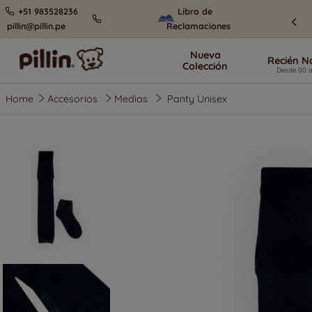
+51 983528236
Libro de
pillin@pillin.pe
Reclamaciones
Nueva
Recién N
Colección
Accesorios
Medias
Panty Unisex