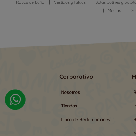
Ropas de baño
Vestidos y faldas
Botas botines y botot
Medias
Go
Corporativo
M
https://wa.link/7xl9ja
Nosotros
R
Tiendas
I
Libro de Reclamaciones
R
M