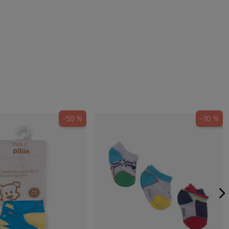
-
50 %
-
70 %