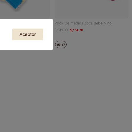
be Niño
Pack De Medias 3pcs Bebé Niño
.
50
S/
49
.
00
S/
14
.
70
Aceptar
3
15-17