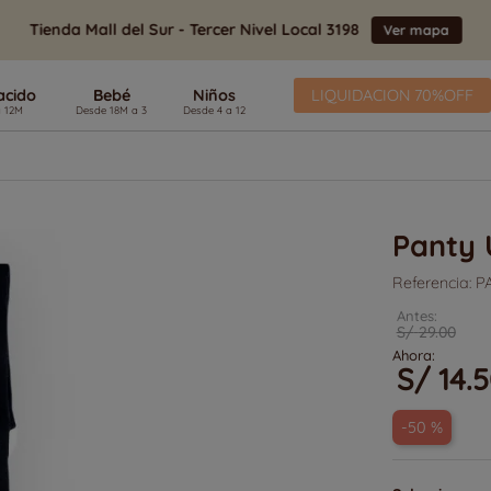
Tienda Mall del Sur - Tercer Nivel Local 3198
Ver mapa
acido
Bebé
Niños
LIQUIDACION 70%OFF
Términos Más Buscados
1
.
Zapatillas
2
.
Polos
3
.
Botas Agua
Panty 
4
.
Pasos
5
.
Sandalias
Referencia
:
P
6
.
Vestidos
7
.
Pijamas
S/
29
.
00
8
.
Primeros Pasos
S/
14
.
5
9
.
Zapatillas Niña
10
.
Pantalon
-
50 %