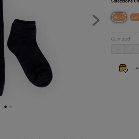
18-20
28-
Cantidad
－