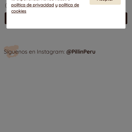
27
26
25
22
23
24
política de privacidad
y
política de
22
23
24
cookies
Síguenos en Instagram:
@PillinPeru