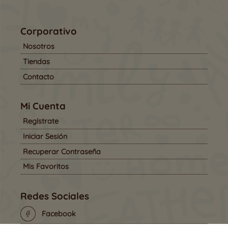
Corporativo
Nosotros
Tiendas
Contacto
Mi Cuenta
Regístrate
Iniciar Sesión
Recuperar Contraseña
Mis Favoritos
Redes Sociales
Facebook